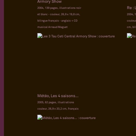
Armory Show
Re : 
2004, 139 pages, illustrations noir
et blanc - couleur, 26,9 x 19,8 cm,
2004, 1
bilingue français - anglais + CD
couleur
musical Arnaud Maguet
cm, bil
Météo, Les 4 saisons…
2005, 62 pages, illustrations
couleur, 26,9 x 20,2 cm, français