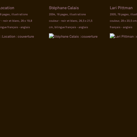
Location
Stéphane Calais
Lari Pittman
6 pages, illustrations
2004, 16 pages, illustrations
2005, 76 pages, illus
 - noir et blanc, 26 x 19,8
couleur - noir et blanc, 26,5 x 21,5
couleur, 28 x 20,5 cm
ingue français - anglais
cm, bilingue français - anglais
français - anglais