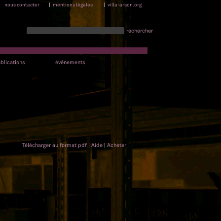
nous contacter
|
mentions légales
|
villa-arson.org
rechercher
blications
événements
Télécharger au format pdf
|
Aide
|
Acheter