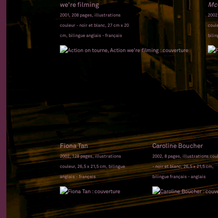
we're filming
McC
2001, 208 pages, illustrations
2002,
couleur - noir et blanc, 27 cm x 20
coule
cm, bilingue anglais - français
bilin
Fiona Tan
Caroline Boucher
2002, 128 pages, illustrations
2002, 8 pages, illustrations cou
couleur, 26,5 x 21,5 cm, bilingue
- noir et blanc, 26,5 x 21,5 cm,
anglais - français
bilingue français - anglais