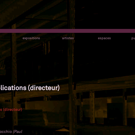
s
expositions
artistes
espaces
pu
ications (directeur)
s (directeur)
occhio
(Paul