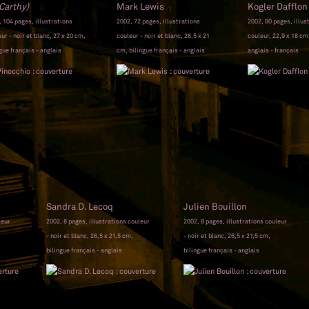
arthy)
Mark Lewis
Kogler Dafflo
 104 pages, illustrations
2002, 72 pages, illustrations
2002, 80 pages, illus
ur - noir et blanc, 27 x 20 cm,
couleur - noir et blanc, 28,5 x 21
couleur, 22,9 x 18 cm
gue français - anglais
cm, bilingue français - anglais
anglais - français
Sandra D. Lecoq
Julien Bouillon
leur
2002, 8 pages, illustrations couleur
2002, 8 pages, illustrations couleur
- noir et blanc, 26,5 x 21,5 cm,
- noir et blanc, 26,5 x 21,5 cm,
bilingue français - anglais
bilingue français - anglais