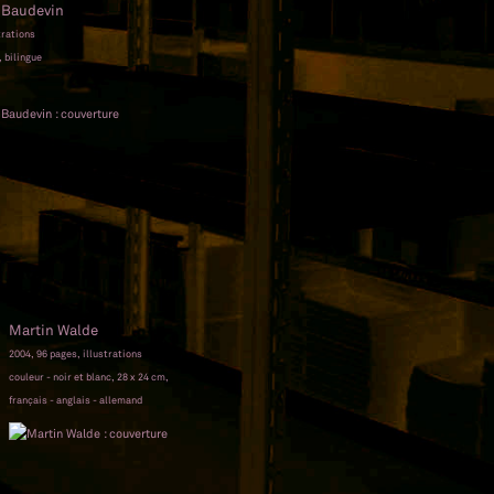
n Baudevin
trations
, bilingue
Martin Walde
2004, 96 pages, illustrations
couleur - noir et blanc, 28 x 24 cm,
français - anglais - allemand