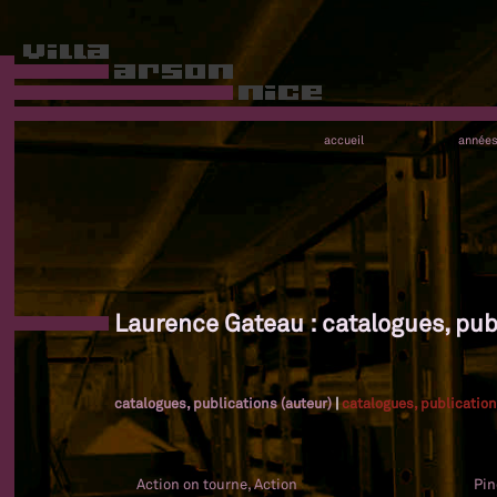
accueil
année
Laurence Gateau : catalogues, publ
catalogues, publications (auteur)
|
catalogues, publication
Action on tourne, Action
Pin