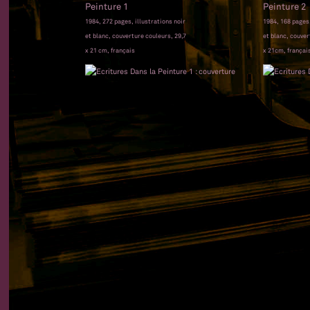
Peinture 1
Peinture 2
1984, 272 pages, illustrations noir
1984, 168 pages,
et blanc, couverture couleurs, 29,7
et blanc, couver
x 21 cm, français
x 21cm, françai