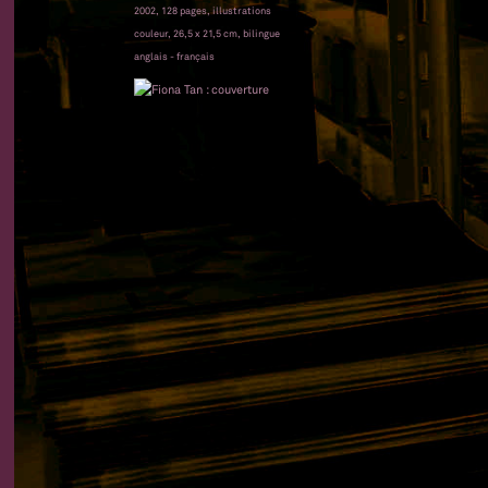
2002, 128 pages, illustrations
couleur, 26,5 x 21,5 cm, bilingue
anglais - français