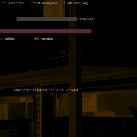
nous contacter
|
mentions légales
|
villa-arson.org
rechercher
blications
événements
Télécharger au format pdf
|
Aide
|
Acheter