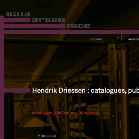
accueil
année
Hendrik Driessen : catalogues, pub
catalogues, publications (directeur)
Fiona Tan