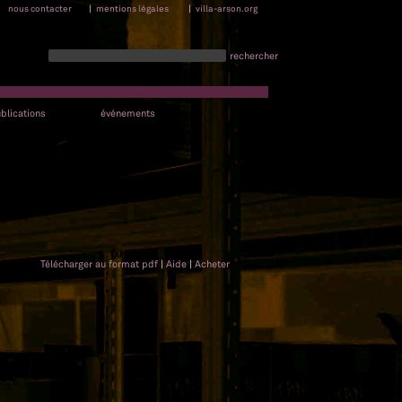
nous contacter
|
mentions légales
|
villa-arson.org
rechercher
blications
événements
Télécharger au format pdf
|
Aide
|
Acheter