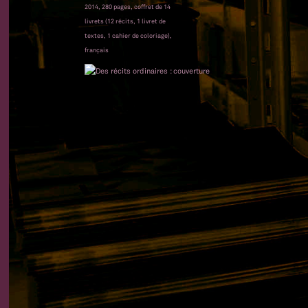
2014, 280 pages, coffret de 14
livrets (12 récits, 1 livret de
textes, 1 cahier de coloriage),
français