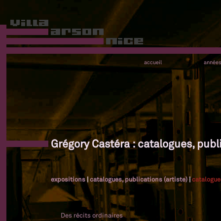
accueil
année
Grégory Castéra : catalogues, publi
expositions
|
catalogues, publications (artiste)
|
catalogue
Des récits ordinaires