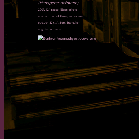
(Hanspeter Hofmann)
2007, 124 pages, illustrations
couleur - noir et blanc, couverture
couleur, 32 x 24,3 cm, français -
anglais - allemand