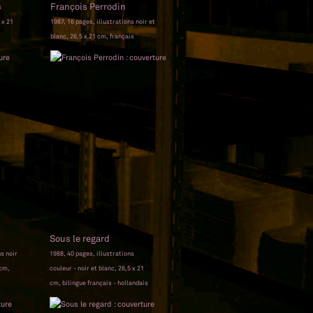
François Perrodin
s
 x 21
1987, 16 pages, illustrations noir et
blanc, 26,5 x 21 cm, français
Sous le regard
ns noir
1988, 40 pages, illustrations
 cm,
couleur - noir et blanc, 26,5 x 21
cm, bilingue français - hollandais