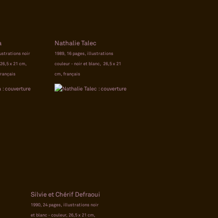
a
Nathalie Talec
lustrations noir
1989, 16 pages, illustrations
 26,5 x 21 cm,
couleur - noir et blanc, 26,5 x 21
français
cm, français
Silvie et Chérif Defraoui
1990, 24 pages, illustrations noir
et blanc - couleur, 26,5 x 21 cm,