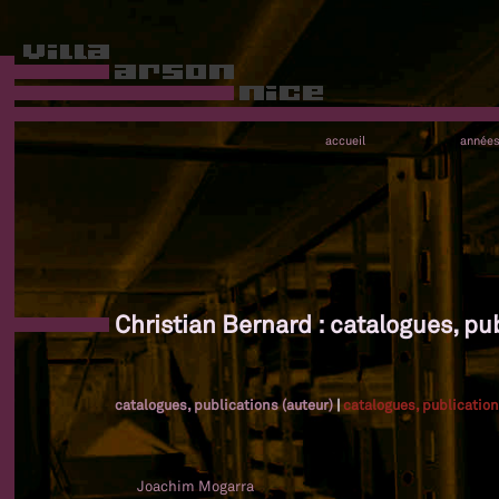
accueil
année
Christian Bernard : catalogues, pub
catalogues, publications (auteur)
|
catalogues, publication
Joachim Mogarra