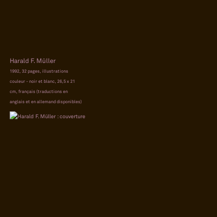
Harald F. Müller
1992, 32 pages, illustrations
couleur - noir et blanc, 26,5 x 21
cm, français (traductions en
anglais et en allemand disponibles)