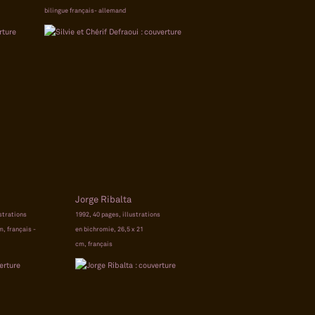
bilingue français- allemand
Jorge Ribalta
ustrations
1992, 40 pages, illustrations
m, français -
en bichromie, 26,5 x 21
cm, français