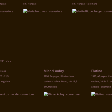
anglais
cm, français
cm, français - allemand
ment du
Michel Aubry
Platino
ations
26 x 21,5
1990, 64 pages, illustrations
1990, 48 pages, ill
n anglaise
couleur - noir et blanc, 14 x12,5
couleur, 26,5 x 21 c
cm, français
anglais - allemand