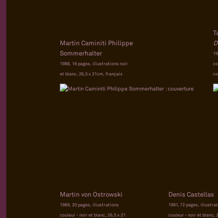
T
Martin Caminiti Philippe
D
Sommerhalter
19
1988, 16 pages, illustrations noir
co
et blanc, 26,5 x 21cm, français
co
Martin von Ostrowski
Denis Castellas
1989, 20 pages, illustrations
1991, 72 pages, illustra
couleur - noir et blanc, 26,5 x 21
couleur - noir et blanc, 