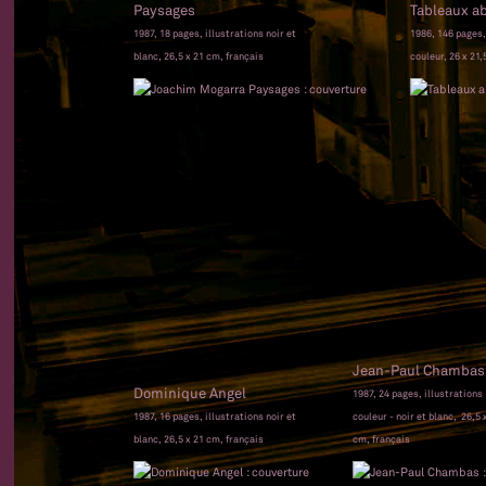
Paysages
Tableaux ab
1987, 18 pages, illustrations noir et
1986, 146 pages,
blanc, 26,5 x 21 cm, français
couleur, 26 x 21,
Jean-Paul Chambas
Dominique Angel
1987, 24 pages, illustrations
1987, 16 pages, illustrations noir et
couleur - noir et blanc, 26,5 
blanc, 26,5 x 21 cm, français
cm, français