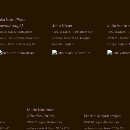
ake Note
(Peter
ownsbrough)
John Nixon
Julia Ventur
88, 36 pages, illustrations
1989, 16 pages, illustrations noir
1990, 16 pages, il
uleur - noir et blanc, couverture
et blanc, 26,5 x 21 cm, bilingue
et blanc - couleur,
uleur, 19,5 x 13,5 cm, anglais
français - anglais
bilingue anglais - 
Maria Nordman
(Cité/Sculpture)
Martin Kippenberger
tions
1989, 23 pages, illustrations
1990, 60 pages, illustrations
26,5 x 21
couleur - noir et blanc, 30,5 x 22,2
couleur - noir et blanc, 26,5 x 21