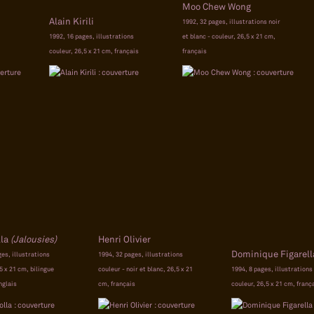
Moo Chew Wong
Alain Kirili
1992, 32 pages, illustrations noir
1992, 16 pages, illustrations
et blanc - couleur, 26,5 x 21 cm,
couleur, 26,5 x 21 cm, français
français
la
(Jalousies)
Henri Olivier
Dominique Figarell
ges, illustrations
1994, 32 pages, illustrations
5 x 21 cm, bilingue
couleur - noir et blanc, 26,5 x 21
1994, 8 pages, illustrations
nglais
cm, français
couleur, 26,5 x 21 cm, franç