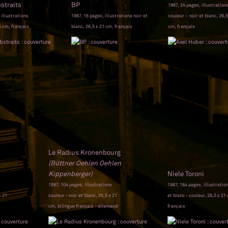
straits
BP
1987, 24 pages, illustration
 illustrations
1987, 16 pages, illustrations noir et
couleur - noir et blanc, 26,5
5 cm, français
blanc, 26,5 x 21 cm, français
cm, français
Le Radius Kronenbourg
(Büttner Oehlen Oehlen
Kippenberger)
Niele Toroni
1987, 104 pages, illustrations
1987, 184 pages, illustratio
x 21
couleur - noir et blanc, 26,5 x 21
et blanc - couleur, 26,5 x 21
cm, bilingue français - allemand
français