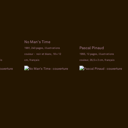
No Man's Time
Pascal Pinaud
1991, 240 pages, illustrations
couleur - noir et blanc, 18 x 12
1993, 12 pages, illustrations
is
cm, français
couleur, 26,5 x 2 cm, français