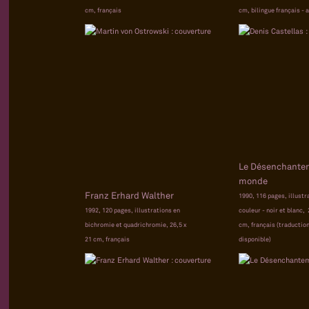
cm, français
cm, bilingue français - 
Le Désenchante
monde
Franz Erhard Walther
1990, 116 pages, illustr
1992, 120 pages, illustrations en
couleur - noir et blanc, 
bichromie et quadrichromie, 26,5 x
cm, français (traductio
21 cm, français
disponible)