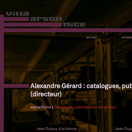
accueil
année
Alexandre Gérard : catalogues, pub
(directeur)
expositions
|
catalogues, publications (directeur)
Jean Dupuy à la bonne
Jean Dup