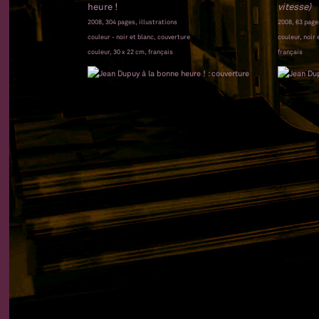
heure !
vitesse)
2008, 304 pages, illustrations
2008, 63 pages
couleur - noir et blanc, couverture
couleur, noir 
couleur, 30 x 22 cm, français
français