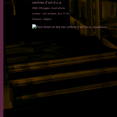
centres d'art d.c.a
2008, 335 pages, illustrations
couleur - noir et blanc, 24 x 17 cm ,
français - anglais