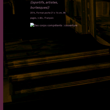
((sportifs, artistes,
burlesques))
2014, Format poche 21 x 14 cm, 96
pages, n.&b., Français