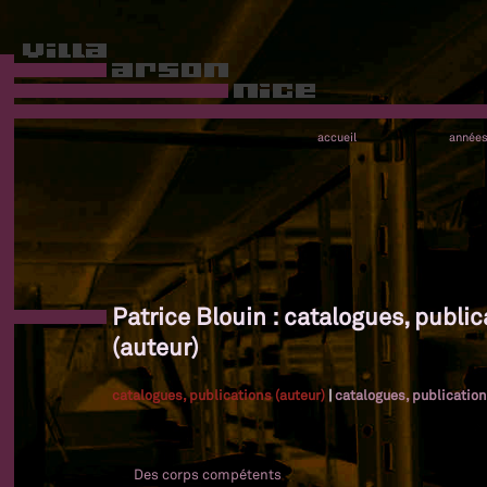
accueil
année
Patrice Blouin : catalogues, public
(auteur)
catalogues, publications (auteur)
|
catalogues, publication
Des corps compétents