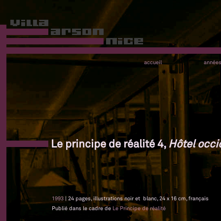
accueil
année
Le principe de réalité 4,
Hôtel occi
1993
| 24 pages, illustrations noir et blanc, 24 x 16 cm, français
Publié dans le cadre de
Le Principe de réalité