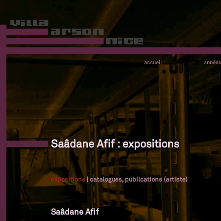
accueil
année
Saâdane Afif : expositions
expositions
|
catalogues, publications (artiste)
Saâdane Afif