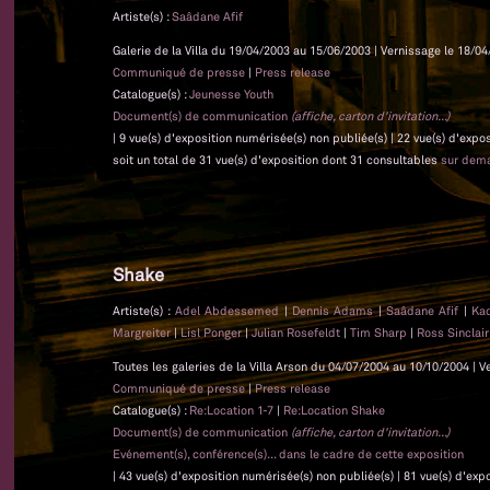
Artiste(s) :
Saâdane Afif
Galerie de la Villa du 19/04/2003 au 15/06/2003 | Vernissage le 18/04
Communiqué de presse
|
Press release
Catalogue(s) :
Jeunesse Youth
Document(s) de communication
(affiche, carton d'invitation...)
| 9 vue(s) d'exposition numérisée(s) non publiée(s) | 22 vue(s) d'expo
soit un total de 31 vue(s) d'exposition dont 31 consultables
sur dem
Shake
Artiste(s) :
Adel Abdessemed
|
Dennis Adams
|
Saâdane Afif
|
Ka
Margreiter
|
Lisl Ponger
|
Julian Rosefeldt
|
Tim Sharp
|
Ross Sinclai
Toutes les galeries de la Villa Arson du 04/07/2004 au 10/10/2004 | V
Communiqué de presse
|
Press release
Catalogue(s) :
Re:Location 1-7
|
Re:Location Shake
Document(s) de communication
(affiche, carton d'invitation...)
Evénement(s), conférence(s)... dans le cadre de cette exposition
| 43 vue(s) d'exposition numérisée(s) non publiée(s) | 81 vue(s) d'ex