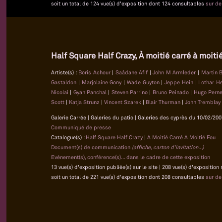
soit un total de 124 vue(s) d'exposition dont 124 consultables
sur d
Half Square Half Crazy, À moitié carré à moiti
Artiste(s) :
Boris Achour
|
Saâdane Afif
|
John M Armleder
|
Martin 
Gastaldon
|
Marjolaine Gony
|
Wade Guyton
|
Jeppe Hein
|
Lothar 
Nicolai
|
Gyan Panchal
|
Steven Parrino
|
Bruno Peinado
|
Hugo Pern
Scott
|
Katja Strunz
|
Vincent Szarek
|
Blair Thurman
|
John Tremblay
Galerie Carrée | Galeries du patio | Galeries des cyprès du 10/02/200
Communiqué de presse
Catalogue(s) :
Half Square Half Crazy
|
A Moitié Carré A Moitié Fou
Document(s) de communication
(affiche, carton d'invitation...)
Evénement(s), conférence(s)... dans le cadre de cette exposition
13 vue(s) d'exposition publiée(s) sur le site | 208 vue(s) d'exposition
soit un total de 221 vue(s) d'exposition dont 208 consultables
sur d