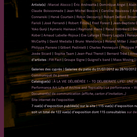
Artiste(s) :
Marcel Alocco
|
Éric Andreatta
|
Dominique Angel
|
Alai
Claude Boissonnade
|
Jean-Michel Bossini
|
Caroline Bouissou
|
An
Connanski
|
Hervé Courtain
|
Robin Decourcy
|
Robert Delford Brow
Farioli
|
José Ferrandi
|
Robert Filliou
|
Fred Forest
|
Jean-Baptiste
Yoko Gunji
|
Aymeric Hainaux
|
Raymond Hains
|
Raoul Hébréard
|
Be
Kober
|
Arnaud Labelle-Rojoux
|
Eve Lafarge
|
Thierry Lagalla
|
Renau
McCarthy
|
David Medalla
|
Bruno Mendonça
|
Roland Miller
|
Joac
Philippe Parreno
|
Gilbert Pedinielli
|
Charles Pennequin
|
Philippe 
Josée Sicard
|
Sophie Taam
|
Jean-Paul Thenot
|
Bernard Tréal
|
Anne
d'artistes :
Filt Fact
|
Groupe Signe
|
Guignol's band
|
Mass Moving
|
Galeries des cyprès | Galeries du patio du 01/07/2012 au 28/10/2012 
Communiqué de presse
Catalogue(s) :
À LA VIE DÉLIBÉRÉE ! - TO DELIBERATE LIFE!
UNE H
Performance Art: Life of Archive and Topicality
|
La performance – Vie
Document(s) de communication
(affiche, carton d'invitation...)
Site internet de l'exposition
7 vue(s) d'exposition publiée(s) sur le site | 115 vue(s) d'exposition 
soit un total de 122 vue(s) d'exposition dont 115 consultables
sur d