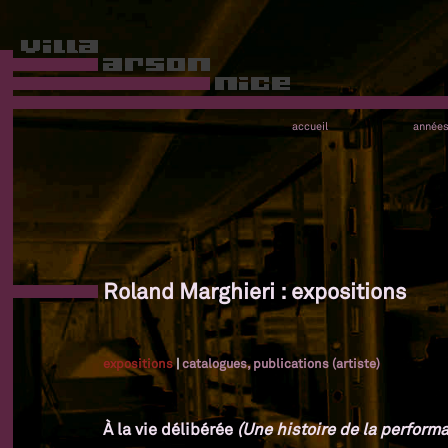
accueil
année
Roland Marghieri : expositions
expositions
|
catalogues, publications (artiste)
À la vie délibérée
(Une histoire de la performa