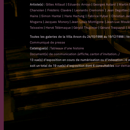
Artiste(s) :
Gilles Aillaud
|
Eduardo Arroyo
|
Georges Autard
|
Martin 
Charvolen
|
Frédéric Clavère
|
Leonardo Cremonini
|
Jean Degottex
Hains
|
Simon Hantaï
|
Hans Hartung
|
Fabrice Hyber
|
Christian J
Mogarra
|
Jacques Monory
|
Jean-Louis Montigone
|
Jean-Luc Moul
Teisseire
|
Hervé Télémaque
|
Gérald Thupinier
|
Gérard Traquandi
|
A
Toutes les galeries de la Villa Arson du 24/10/1998 au 19/12/1998 | Ve
Communiqué de presse
Catalogue(s) :
Tableaux d'une histoire
Document(s) de communication
(affiche, carton d'invitation...)
13 vue(s) d'exposition en cours de numérisation ou d'indexation | 6 
soit un total de 19 vue(s) d'exposition dont 6 consultables
sur dema