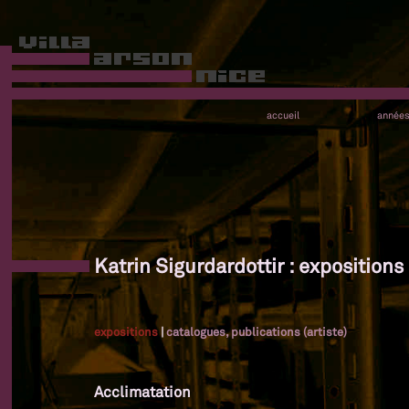
accueil
année
Katrin Sigurdardottir : expositions
expositions
|
catalogues, publications (artiste)
Acclimatation