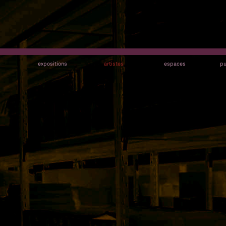
s
expositions
artistes
espaces
pu