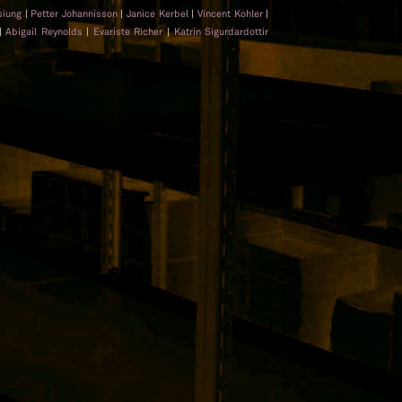
Hsiung
|
Petter Johannisson
|
Janice Kerbel
|
Vincent Kohler
|
|
Abigail Reynolds
|
Evariste Richer
|
Katrin Sigurdardottir