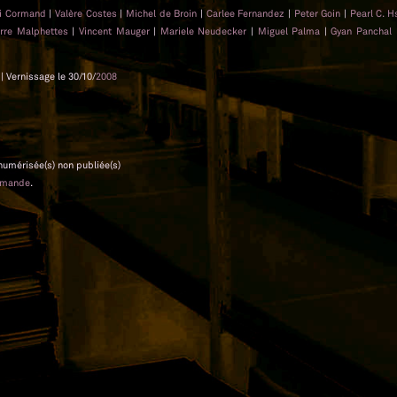
i Cormand
|
Valère Costes
|
Michel de Broin
|
Carlee Fernandez
|
Peter Goin
|
Pearl C. 
erre Malphettes
|
Vincent Mauger
|
Mariele Neudecker
|
Miguel Palma
|
Gyan Panchal
| Vernissage le 30/10/
2008
 numérisée(s) non publiée(s)
emande
.