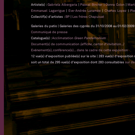
Artiste(s) :
Gabriela Albergaria
|
Pascal Bircher
|
Donna Colon
|
Mart
Emmanuel Lagarrigue
|
Eve-Andrée Laramée
|
Charles Lopez
|
Pi
Collectif(s) d'artistes :
BP
|
Les frères Chapuisat
Galeries du patio | Galeries des cyprès du 31/10/2008 au 01/02/2009 
Communiqué de presse
Catalogue(s) :
Acclimatation
Green Pandemonium
Document(s) de communication
(affiche, carton d'invitation...)
Evénement(s), conférence(s)... dans le cadre de cette exposition
12 vue(s) d'exposition publiée(s) sur le site | 283 vue(s) d'exposition
soit un total de 295 vue(s) d'exposition dont 283 consultables
sur d