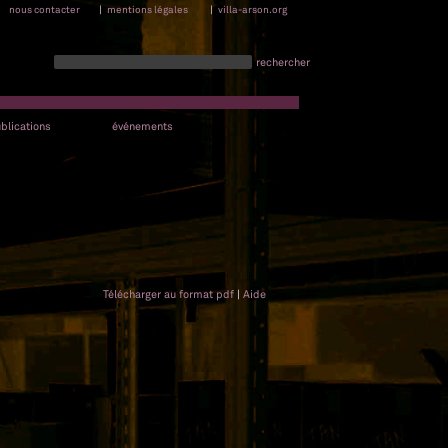
nous contacter
|
mentions légales
|
villa-arson.org
rechercher
blications
événements
Télécharger au format pdf
|
Aide