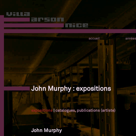
accueil
année
John Murphy : expositions
expositions
|
catalogues, publications (artiste)
John Murphy