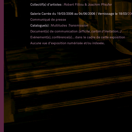
Collectif(s) d'artistes :
Robert Filliou & Joachim Pfeufer
Galerie Carrée du 19/03/2006 au 04/06/2006 | Vernissage le 18/03/
20
Communiqué de presse
Catalogue(s) :
Multitudes
Transmission
Document(s) de communication
(affiche, carton d'invitation...)
Evénement(s), conférence(s)... dans le cadre de cette exposition
Aucune vue d'exposition numérisée et/ou indexée
.