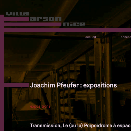
accueil
année
Joachim Pfeufer : expositions
expositions
Transmission, Le (ou la) Poïpoïdrome à espac