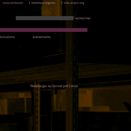
nous contacter
|
mentions légales
|
villa-arson.org
rechercher
blications
événements
Télécharger au format pdf
|
Aide