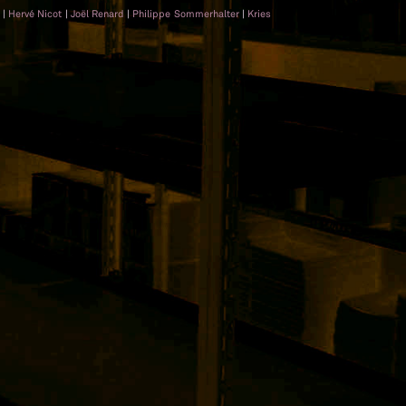
n
|
Hervé Nicot
|
Joël Renard
|
Philippe Sommerhalter
|
Kries