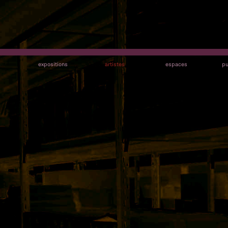
s
expositions
artistes
espaces
pu