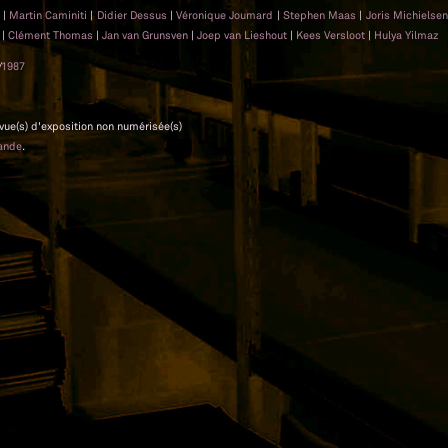
d
|
Martin Caminiti
|
Didier Dessus
|
Véronique Joumard
|
Stephen Maas
|
Joris Michielse
i
|
Clément Thomas
|
Jan van Grunsven
|
Joep van Lieshout
|
Kees Versloot
|
Hulya Yilmaz
/
1987
 vue(s) d'exposition non numérisée(s)
ande
.