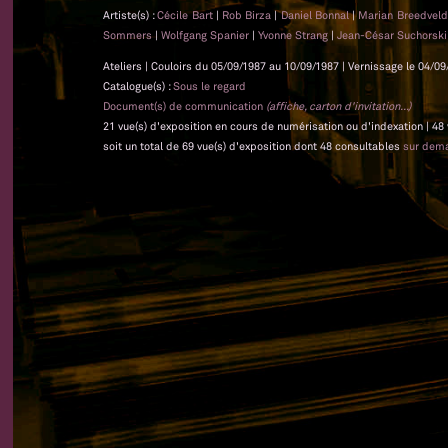
Artiste(s) :
Cécile Bart
|
Rob Birza
|
Daniel Bonnal
|
Marian Breedvel
Sommers
|
Wolfgang Spanier
|
Yvonne Strang
|
Jean-César Suchorsk
Ateliers | Couloirs du 05/09/1987 au 10/09/1987 | Vernissage le 04/09
Catalogue(s) :
Sous le regard
Document(s) de communication
(affiche, carton d'invitation...)
21 vue(s) d'exposition en cours de numérisation ou d'indexation | 48
soit un total de 69 vue(s) d'exposition dont 48 consultables
sur dem