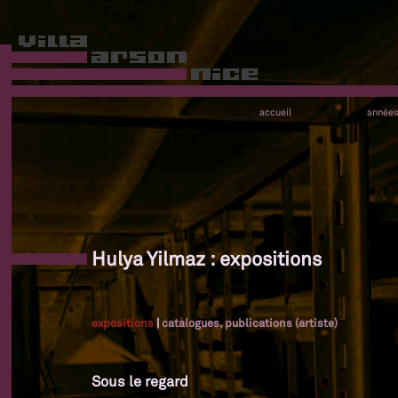
accueil
année
Hulya Yilmaz : expositions
expositions
|
catalogues, publications (artiste)
Sous le regard