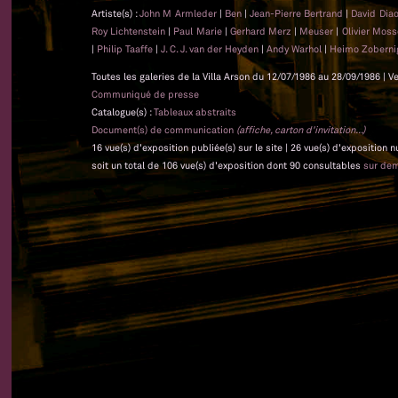
Artiste(s) :
John M Armleder
|
Ben
|
Jean-Pierre Bertrand
|
David Dia
Roy Lichtenstein
|
Paul Marie
|
Gerhard Merz
|
Meuser
|
Olivier Mos
|
Philip Taaffe
|
J. C. J. van der Heyden
|
Andy Warhol
|
Heimo Zoberni
Toutes les galeries de la Villa Arson du 12/07/1986 au 28/09/1986 | V
Communiqué de presse
Catalogue(s) :
Tableaux abstraits
Document(s) de communication
(affiche, carton d'invitation...)
16 vue(s) d'exposition publiée(s) sur le site | 26 vue(s) d'exposition
soit un total de 106 vue(s) d'exposition dont 90 consultables
sur de