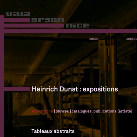
accueil
année
Heinrich Dunst : expositions
expositions
|
œuvres
|
catalogues, publications (artiste)
Tableaux abstraits