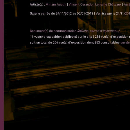
Artiste(s) :
Miriam Austin
|
Vincent Ceraudo
|
Lorraine Châteaux
|
Auré
Galerie carrée du 24/11/2012 au 06/01/2013 | Vernissage le 24/11/
20
Document(s) de communication
(affiche, carton d'invitation...)
11 vue(s) d'exposition publiée(s) sur le site | 253 vue(s) d'exposition
soit un total de 264 vue(s) d'exposition dont 253 consultables
sur d