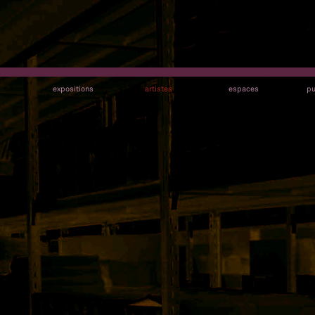
s
expositions
artistes
espaces
pu