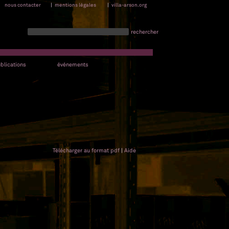
nous contacter
|
mentions légales
|
villa-arson.org
rechercher
blications
événements
Télécharger au format pdf
|
Aide