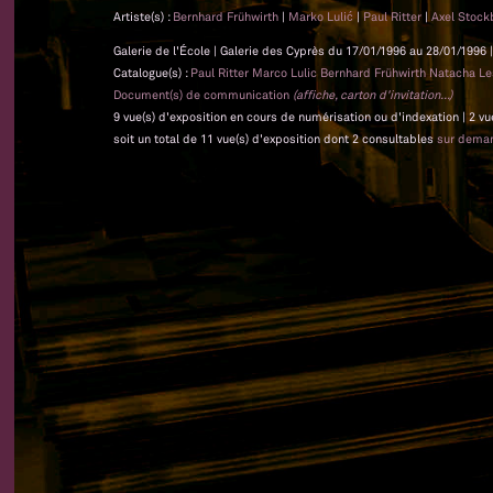
Artiste(s) :
Bernhard Frühwirth
|
Marko Lulić
|
Paul Ritter
|
Axel Stock
Galerie de l'École | Galerie des Cyprès du 17/01/1996 au 28/01/1996 |
Catalogue(s) :
Paul Ritter Marco Lulic Bernhard Frühwirth Natacha L
Document(s) de communication
(affiche, carton d'invitation...)
9 vue(s) d'exposition en cours de numérisation ou d'indexation | 2 vu
soit un total de 11 vue(s) d'exposition dont 2 consultables
sur dema