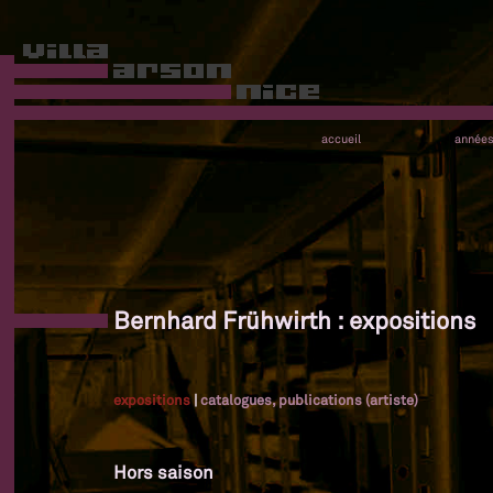
accueil
année
Bernhard Frühwirth : expositions
expositions
|
catalogues, publications (artiste)
Hors saison