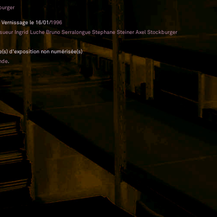
burger
 Vernissage le 16/01/
1996
esueur Ingrid Luche Bruno Serralongue Stephane Steiner Axel Stockburger
e(s) d'exposition non numérisée(s)
nde
.