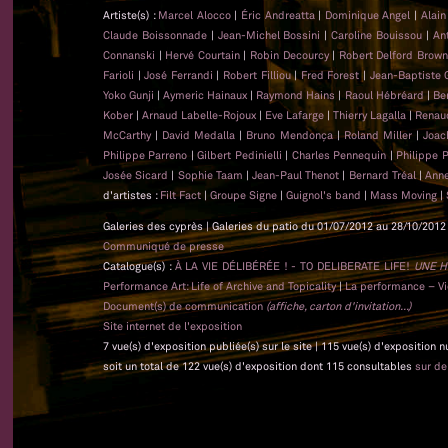
Artiste(s) :
Marcel Alocco
|
Éric Andreatta
|
Dominique Angel
|
Alai
Claude Boissonnade
|
Jean-Michel Bossini
|
Caroline Bouissou
|
An
Connanski
|
Hervé Courtain
|
Robin Decourcy
|
Robert Delford Brow
Farioli
|
José Ferrandi
|
Robert Filliou
|
Fred Forest
|
Jean-Baptiste
Yoko Gunji
|
Aymeric Hainaux
|
Raymond Hains
|
Raoul Hébréard
|
Be
Kober
|
Arnaud Labelle-Rojoux
|
Eve Lafarge
|
Thierry Lagalla
|
Renau
McCarthy
|
David Medalla
|
Bruno Mendonça
|
Roland Miller
|
Joac
Philippe Parreno
|
Gilbert Pedinielli
|
Charles Pennequin
|
Philippe 
Josée Sicard
|
Sophie Taam
|
Jean-Paul Thenot
|
Bernard Tréal
|
Anne
d'artistes :
Filt Fact
|
Groupe Signe
|
Guignol's band
|
Mass Moving
|
Galeries des cyprès | Galeries du patio du 01/07/2012 au 28/10/2012 
Communiqué de presse
Catalogue(s) :
À LA VIE DÉLIBÉRÉE ! - TO DELIBERATE LIFE!
UNE H
Performance Art: Life of Archive and Topicality
|
La performance – Vie
Document(s) de communication
(affiche, carton d'invitation...)
Site internet de l'exposition
7 vue(s) d'exposition publiée(s) sur le site | 115 vue(s) d'exposition 
soit un total de 122 vue(s) d'exposition dont 115 consultables
sur d