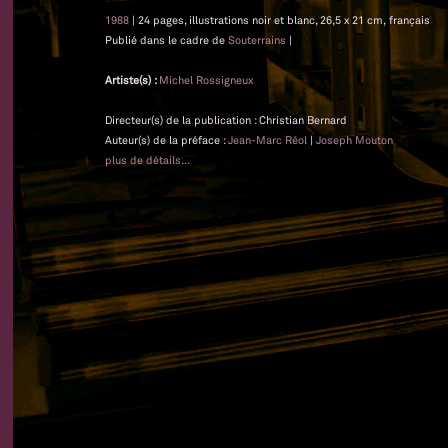
1988
| 24 pages, illustrations noir et blanc, 26,5 x 21 cm, français
Publié dans le cadre de
Souterrains
|
Artiste(s) :
Michel Rossigneux
Directeur(s) de la publication : Christian Bernard
Auteur(s) de la préface :
Jean-Marc Réol
|
Joseph Mouton
plus de détails...