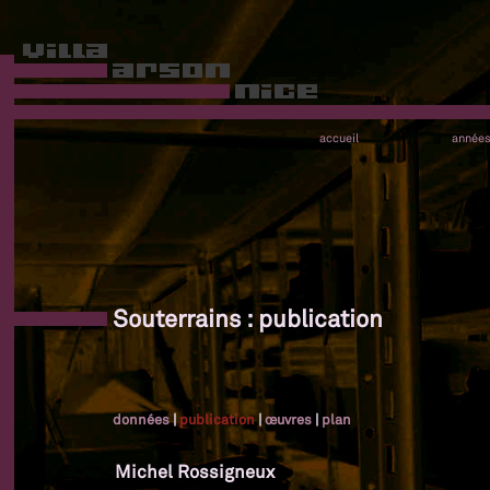
accueil
année
Souterrains : publication
données
|
publication
|
œuvres
|
plan
Michel Rossigneux