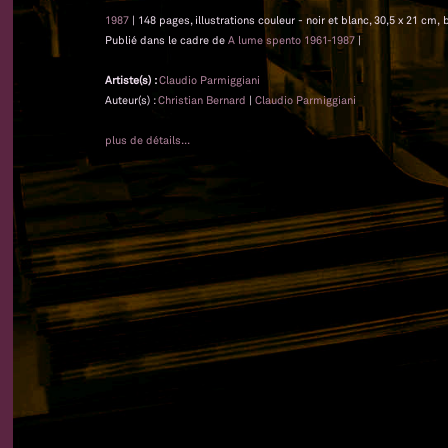
1987
| 148 pages, illustrations couleur - noir et blanc, 30,5 x 21 cm, b
Publié dans le cadre de
A lume spento 1961-1987
|
Artiste(s) :
Claudio Parmiggiani
Auteur(s) :
Christian Bernard
|
Claudio Parmiggiani
plus de détails...