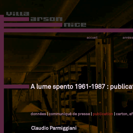
accueil
année
A lume spento 1961-1987 : publica
données
|
communiqué de presse
|
publication
|
carton, a
Claudio Parmiggiani