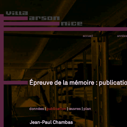
accueil
année
Épreuve de la mémoire : publicati
données
|
publication
|
œuvres
|
plan
Jean-Paul Chambas