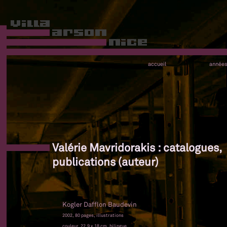
accueil
année
Valérie Mavridorakis : catalogues,
publications (auteur)
Kogler Dafflon Baudevin
2002, 80 pages, illustrations
couleur, 22,9 x 18 cm, bilingue