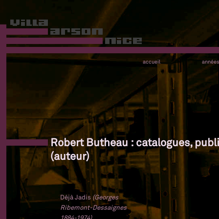
accueil
année
Robert Butheau : catalogues, publ
(auteur)
Déjà Jadis
(Georges
Ribemont-Dessaignes
1884-1974)