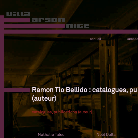
accueil
année
Ramon Tio Bellido : catalogues, pu
(auteur)
catalogues, publications (auteur)
Nathalie Talec
Noël Dolla