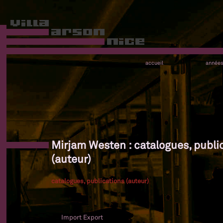
accueil
année
Mirjam Westen : catalogues, publi
(auteur)
catalogues, publications (auteur)
Import Export