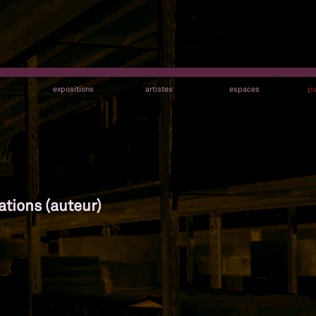
s
expositions
artistes
espaces
pu
ations (auteur)