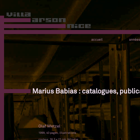
accueil
année
Marius Babias : catalogues, public
Olaf Metzel
1999, 40 pages, illustrations
couleur, 26,5 x 21 cm, bilingue