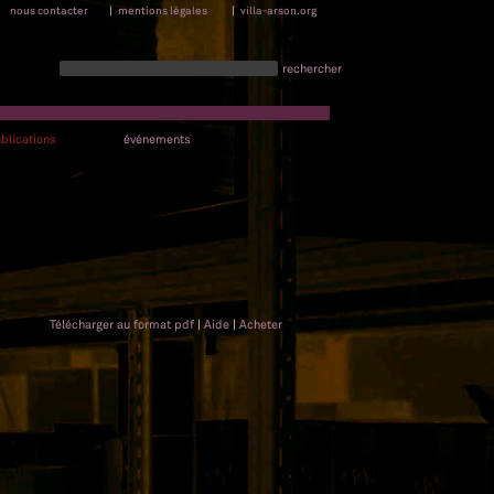
nous contacter
|
mentions légales
|
villa-arson.org
rechercher
blications
événements
Télécharger au format pdf
|
Aide
|
Acheter