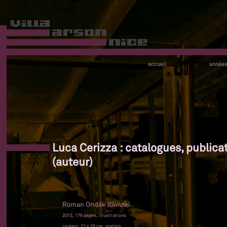
accueil
année
Luca Cerizza : catalogues, publica
(auteur)
Roman Ondák
(Guide)
2012, 176 pages, illustrations
couleur, 21 x 28 cm, anglais