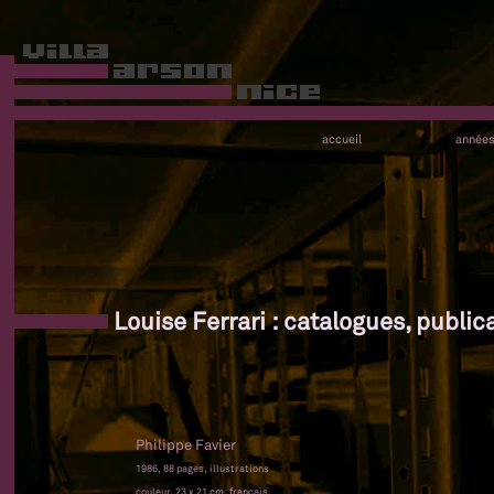
accueil
année
Louise Ferrari : catalogues, public
Philippe Favier
1986, 88 pages, illustrations
couleur, 23 x 21 cm, français