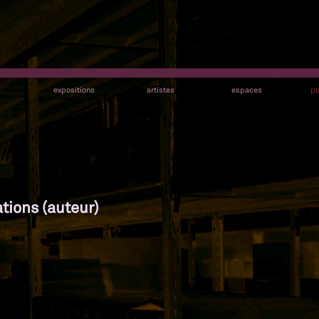
s
expositions
artistes
espaces
pu
ations (auteur)