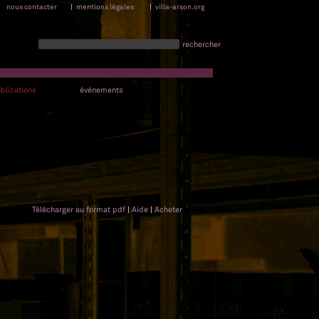
nous contacter
|
mentions légales
|
villa-arson.org
rechercher
blications
événements
Télécharger au format pdf
|
Aide
|
Acheter