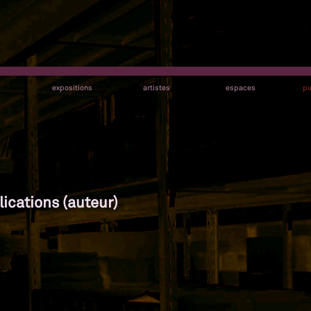
s
expositions
artistes
espaces
pu
lications (auteur)