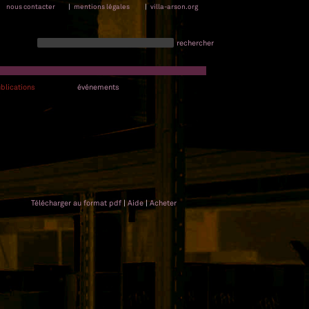
nous contacter
|
mentions légales
|
villa-arson.org
rechercher
blications
événements
Télécharger au format pdf
|
Aide
|
Acheter