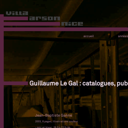
accueil
année
Guillaume Le Gal : catalogues, pub
Jean-Baptiste Ganne
2003, 8 pages, illustrations couleur
- noir et blanc, 26,5 x 21,5 cm,