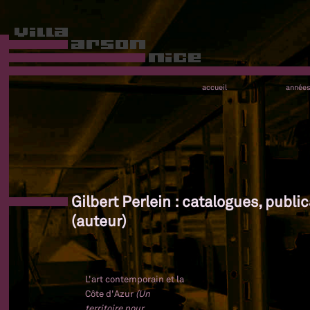
accueil
année
Gilbert Perlein : catalogues, publi
(auteur)
L'art contemporain et la
Côte d'Azur
(Un
territoire pour