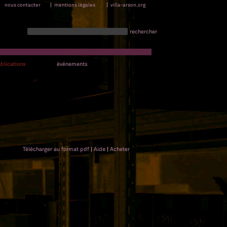
nous contacter
|
mentions légales
|
villa-arson.org
rechercher
blications
événements
Télécharger au format pdf
|
Aide
|
Acheter