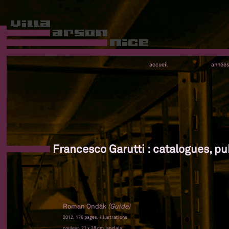
accueil
année
Francesco Garutti : catalogues, pu
Roman Ondák
(Guide)
2012, 176 pages, illustrations
couleur, 21 x 28 cm, anglais