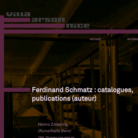
accueil
année
Ferdinand Schmatz : catalogues,
publications (auteur)
Heimo Zobernig
(Kunsthalle Bern)
1994, 59 pages (une page par