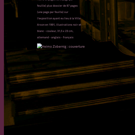
feuille) plus dossier de 87 pages
(une page par feuille) sur
l'exposition ayant eu lieu à la Villa
Arson en 1991, illustrations noir et
blanc - couleur, 31,5 x 23 cm,
allemand - anglais - français