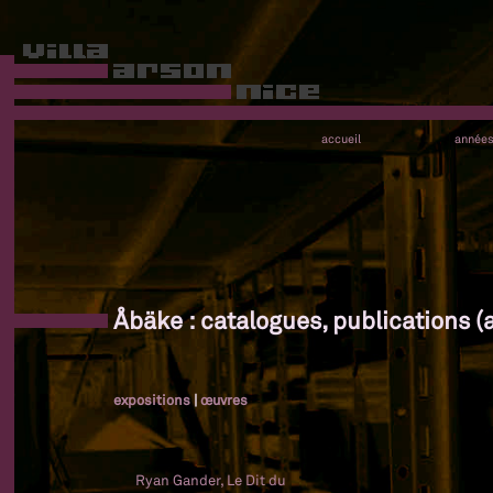
accueil
année
Åbäke : catalogues, publications (
expositions
|
œuvres
Ryan Gander, Le Dit du