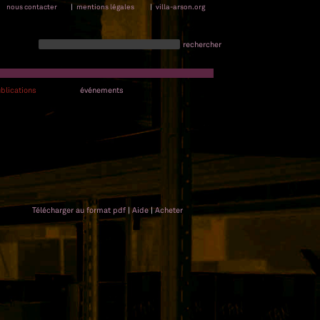
nous contacter
|
mentions légales
|
villa-arson.org
rechercher
blications
événements
Télécharger au format pdf
|
Aide
|
Acheter