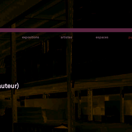
s
expositions
artistes
espaces
pu
auteur)