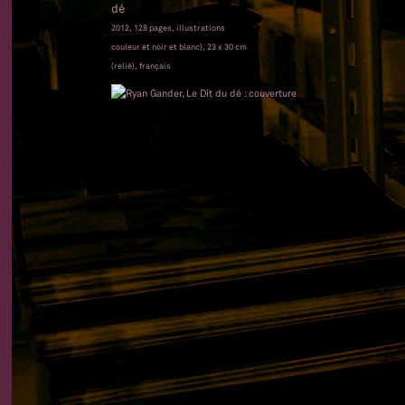
dé
2012, 128 pages, illustrations
couleur et noir et blanc), 23 x 30 cm
(relié), français