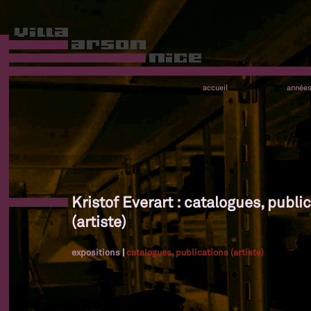
accueil
année
Kristof Everart : catalogues, publi
(artiste)
expositions
|
catalogues, publications (artiste)