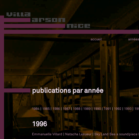
accueil
année
publications par année
1984
|
1985
|
1986
|
1987
|
1988
|
1989
|
1990
|
1991
|
1992
|
1993
|
19
1996
Emmanuelle Villard
|
Natacha Lesueur
|
Sky Land Sea a soundpiece 