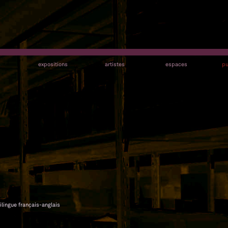
s
expositions
artistes
espaces
pu
bilingue français-anglais