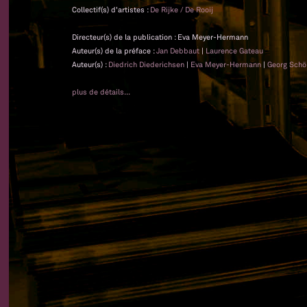
Collectif(s) d'artistes :
De Rijke / De Rooij
Directeur(s) de la publication : Eva Meyer-Hermann
Auteur(s) de la préface :
Jan Debbaut
|
Laurence Gateau
Auteur(s) :
Diedrich Diederichsen
|
Eva Meyer-Hermann
|
Georg Sch
plus de détails...