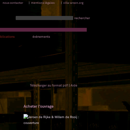
nous contacter
|
mentions légales
|
villa-arson.org
rechercher
blications
événements
Télécharger au format pdf
|
Aide
Acheter l'ouvrage