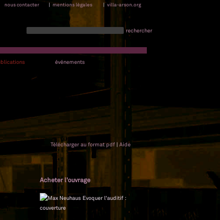
nous contacter
|
mentions légales
|
villa-arson.org
rechercher
blications
événements
Télécharger au format pdf
|
Aide
Acheter l'ouvrage