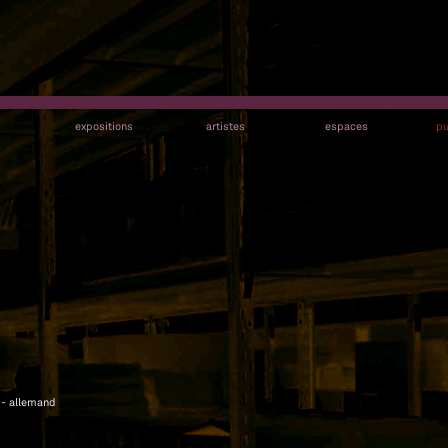
s
expositions
artistes
espaces
pu
s - allemand