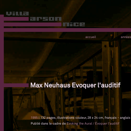
accueil
année
Max Neuhaus Evoquer l'auditif
1995
| 132 pages, illustrations couleur, 28 x 24 cm, français - anglai
Publié dans le cadre de
Evoking the Aural / Évoquer l'auditif