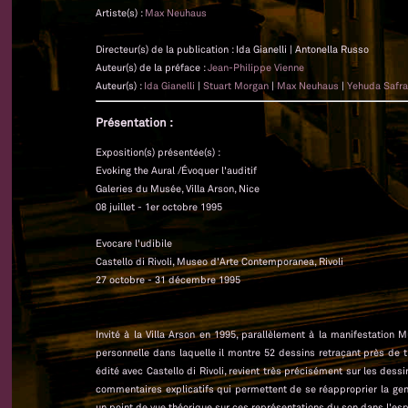
Artiste(s) :
Max Neuhaus
Directeur(s) de la publication : Ida Gianelli | Antonella Russo
Auteur(s) de la préface :
Jean-Philippe Vienne
Auteur(s) :
Ida Gianelli
|
Stuart Morgan
|
Max Neuhaus
|
Yehuda Safr
Présentation :
Exposition(s) présentée(s) :
Evoking the Aural /Évoquer l'auditif
Galeries du Musée, Villa Arson, Nice
08 juillet - 1er octobre 1995
Evocare l'udibile
Castello di Rivoli, Museo d'Arte Contemporanea, Rivoli
27 octobre - 31 décembre 1995
Invité à la Villa Arson en 1995, parallèlement à la manifestation 
personnelle dans laquelle il montre 52 dessins retraçant près de tr
édité avec Castello di Rivoli, revient très précisément sur les dessi
commentaires explicatifs qui permettent de se réapproprier la genè
un point de vue théorique sur ces représentations du son dans l'es