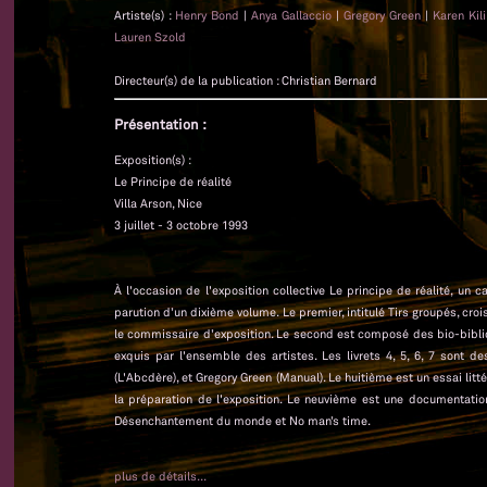
Artiste(s) :
Henry Bond
|
Anya Gallaccio
|
Gregory Green
|
Karen Kil
Lauren Szold
Directeur(s) de la publication : Christian Bernard
Présentation :
Exposition(s) :
Le Principe de réalité
Villa Arson, Nice
3 juillet - 3 octobre 1993
À l'occasion de l'exposition collective Le principe de réalité, un 
parution d’un dixième volume. Le premier, intitulé Tirs groupés, cr
le commissaire d’exposition. Le second est composé des bio-biblio
exquis par l'ensemble des artistes. Les livrets 4, 5, 6, 7 sont d
(L'Abcdère), et Gregory Green (Manual). Le huitième est un essai littér
la préparation de l'exposition. Le neuvième est une documentati
Désenchantement du monde et No man’s time.
plus de détails...