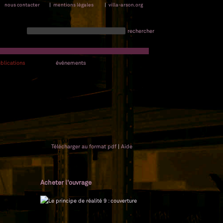
nous contacter
|
mentions légales
|
villa-arson.org
rechercher
blications
événements
Télécharger au format pdf
|
Aide
Acheter l'ouvrage