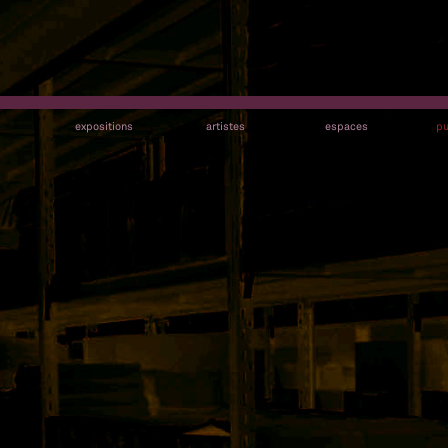
s
expositions
artistes
espaces
pu