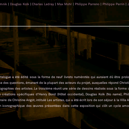
imnik
|
Douglas Kolk
|
Charles Ledray
|
Max Mohr
|
Philippe Parreno
|
Philippe Perrin
|
catalogue a été édité sous la forme de neuf livrets numérotés qui auraient dû être prol
oise des questions, émanant de la plupart des acteurs du projet, auxquelles répond Christ
graphies des artistes. Le troisième réunit une série de dessins réalisés sous la forme
es créations spécifiques d'Henry Bond (Hôtel occidental), Douglas Kolk (No name), Phi
aire de Christine Angot, intitulé Les artistes, qui a été écrit lors de son séjour à la Villa
on iconographique des œuvres présentées dans cette exposition qui clôt un cycle amo