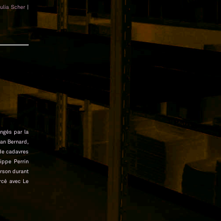
Julia Scher
|
ongés par la
ian Bernard,
 de cadavres
lippe Perrin
 Arson durant
rcé avec Le