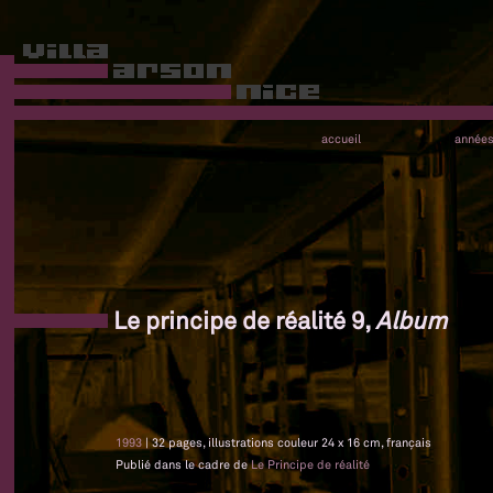
accueil
année
Le principe de réalité 9,
Album
1993
| 32 pages, illustrations couleur 24 x 16 cm, français
Publié dans le cadre de
Le Principe de réalité