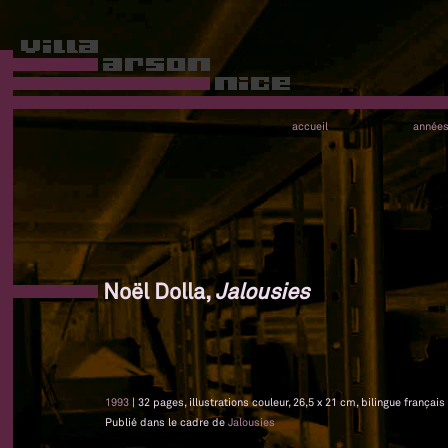
accueil
année
Noël Dolla,
Jalousies
1993
| 32 pages, illustrations couleur, 26,5 x 21 cm, bilingue français
Publié dans le cadre de
Jalousies