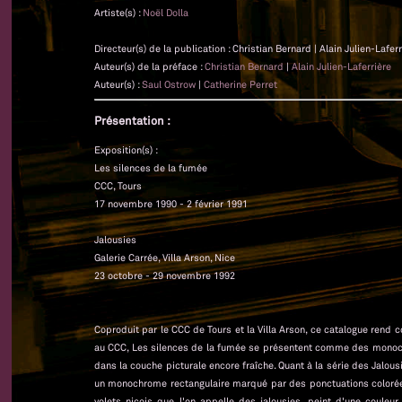
Artiste(s) :
Noël Dolla
Directeur(s) de la publication : Christian Bernard | Alain Julien-Laferr
Auteur(s) de la préface :
Christian Bernard
|
Alain Julien-Laferrière
Auteur(s) :
Saul Ostrow
|
Catherine Perret
Présentation :
Exposition(s) :
Les silences de la fumée
CCC, Tours
17 novembre 1990 - 2 février 1991
Jalousies
Galerie Carrée, Villa Arson, Nice
23 octobre - 29 novembre 1992
Coproduit par le CCC de Tours et la Villa Arson, ce catalogue rend
au CCC, Les silences de la fumée se présentent comme des monoch
dans la couche picturale encore fraîche. Quant à la série des Jalousi
un monochrome rectangulaire marqué par des ponctuations colorée
volets niçois que l'on appelle des jalousies, peint d'une couleur