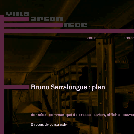
accueil
année
Bruno Serralongue : plan
données
|
communiqué de presse
|
carton, affiche
|
œuvre
En cours de construction