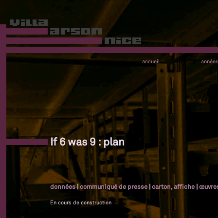
accueil
année
If 6 was 9 : plan
données
|
communiqué de presse
|
carton, affiche
|
œuvre
En cours de construction