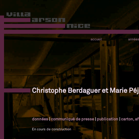
accueil
année
Christophe Berdaguer et Marie Péj
données
|
communiqué de presse
|
publication
|
carton, a
En cours de construction