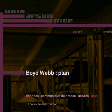
accueil
année
Boyd Webb : plan
données
|
communiqué de presse
|
œuvres
|
plan
En cours de construction