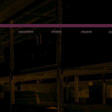
s
expositions
artistes
espaces
pu