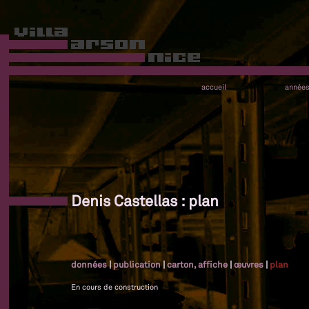
accueil
année
Denis Castellas : plan
données
|
publication
|
carton, affiche
|
œuvres
|
plan
En cours de construction