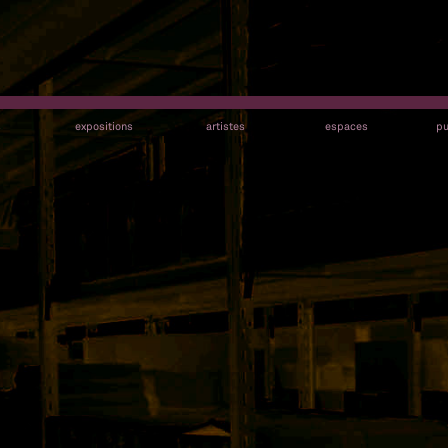
s
expositions
artistes
espaces
pu