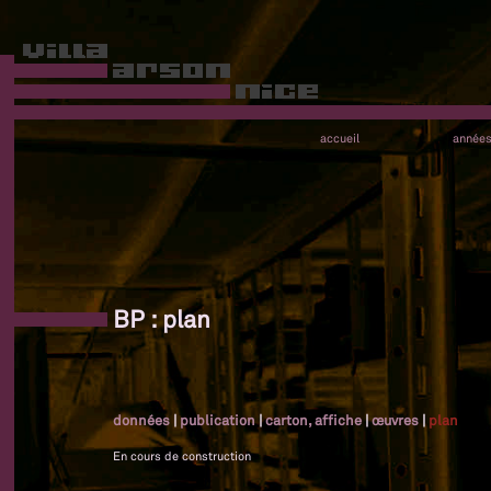
accueil
année
BP : plan
données
|
publication
|
carton, affiche
|
œuvres
|
plan
En cours de construction