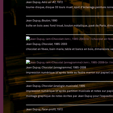
Jean Dupuy,
Aéro air #2
, 1972
tourne-disque, disque 33 tours muet, spot d'éclairage,peinture noire,
Jean Dupuy,
Boulon
, 1990
boîte en bois avec fond troué, boulon métallique, pavé de Paris, dim
Jean Dupuy,
Chocolat
, 1985-2003
chocolat en fèves, bain-marie, table et bancs en bois, dimensions va
Jean Dupuy,
Chocolat (annagramme)
, 1985-2008
impression numérique (d'après texte au feutre marron sur papier) co
Jean Dupuy,
Chocolat (analogie musicale)
, 1995
impression numérique (d'après partition musicale et notes sur papie
montage graphique de notes écrites par Jean Dupuy pour l'exposition
Jean Dupuy,
Face-profil
, 1972