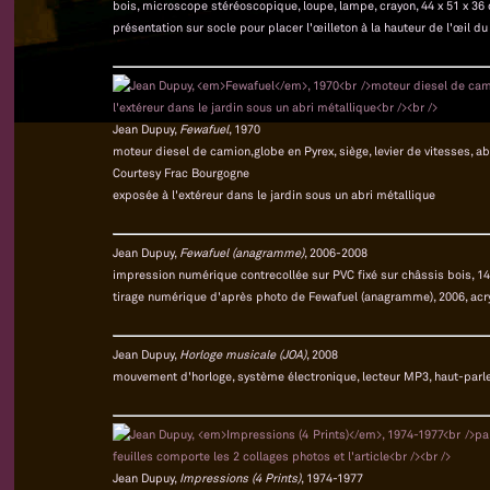
bois, microscope stéréoscopique, loupe, lampe, crayon, 44 x 51 x 36
présentation sur socle pour placer l'œilleton à la hauteur de l'œil d
Jean Dupuy,
Fewafuel
, 1970
moteur diesel de camion,globe en Pyrex, siège, levier de vitesses, ab
Courtesy Frac Bourgogne
exposée à l'extéreur dans le jardin sous un abri métallique
Jean Dupuy,
Fewafuel (anagramme)
, 2006-2008
impression numérique contrecollée sur PVC fixé sur châssis bois, 1
tirage numérique d'après photo de Fewafuel (anagramme), 2006, acryl
Jean Dupuy,
Horloge musicale (JOA)
, 2008
mouvement d'horloge, système électronique, lecteur MP3, haut-parleur
Jean Dupuy,
Impressions (4 Prints)
, 1974-1977