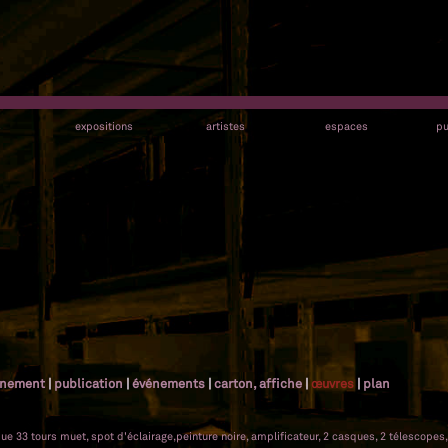
s
expositions
artistes
espaces
pu
gnement
|
publication
|
événements
|
carton, affiche
|
œuvres
|
plan