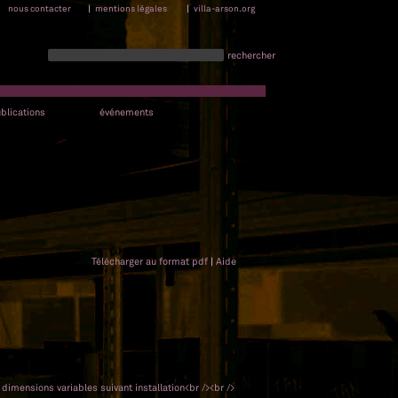
nous contacter
|
mentions légales
|
villa-arson.org
rechercher
blications
événements
Télécharger au format pdf
|
Aide