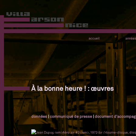
accueil
année
À la bonne heure ! : œuvres
données
|
communiqué de presse
|
document d'accompa