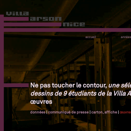
accueil
année
Ne pas toucher le contour,
une sél
dessins de 9 étudiants de la Villa 
œuvres
données
|
communiqué de presse
|
carton, affiche
|
œuvre